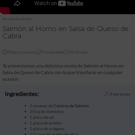
Recetas de salmón
Salmón al Horno en Salsa de Queso de
Cabra
Plato principal
Principiante
30-60 min
Te presentamos una deliciosa receta de Salmón al Horno en
Salsa de Queso de Cabra con la que triunfarás en cualquier
ocasión.
Ingredientes:
4 personas
2 envases de
Centros de Salmón
350 g de menestra
1 pizca de sal
1 pizca de eneldo
1 pizca de orégano
1/2 vaso de aceite de oliva