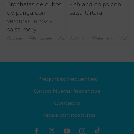
Brochetas de cubos
Fish and chips con
de panga con
salsa tártara
verduras, arroz y
salsa mery
35 min
Principiante
2
35 min
Intermedio
2
Preguntas frecuentes
Grupo Nueva Pescanova
Contacto
Trabaja con nosotros