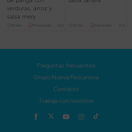
verduras, arroz y
salsa mery
35 min
Principiante
2
35 min
Intermedio
2
Preguntas frecuentes
Grupo Nueva Pescanova
Contacto
Trabaja con nosotros