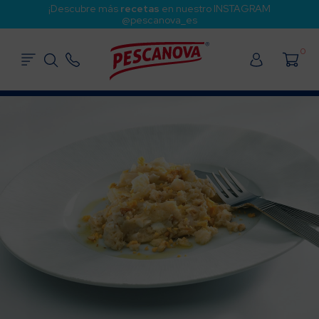
¡Descubre más
recetas
en nuestro INSTAGRAM
@pescanova_es
0