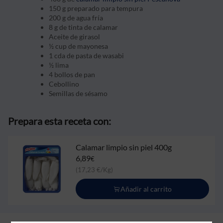
150 g preparado para tempura
200 g de agua fría
8 g de tinta de calamar
Aceite de girasol
½ cup de mayonesa
1 cda de pasta de wasabi
½ lima
4 bollos de pan
Cebollino
Semillas de sésamo
Prepara esta receta con:
Calamar limpio sin piel 400g
6,89
€
(17,23 €/Kg)
Añadir al carrito