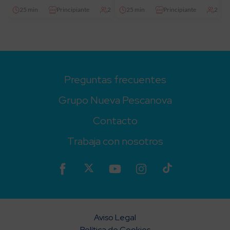
25 min
Principiante
2
25 min
Principiante
2
Preguntas frecuentes
Grupo Nueva Pescanova
Contacto
Trabaja con nosotros
Aviso Legal
Política de Cookies