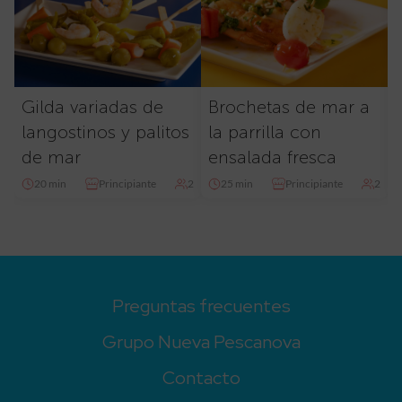
Gilda variadas de
Brochetas de mar a
langostinos y palitos
la parrilla con
de mar
ensalada fresca
20 min
Principiante
2
25 min
Principiante
2
Preguntas frecuentes
Grupo Nueva Pescanova
Contacto