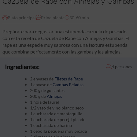
Cazuela de Rape con Almejas y Gambas
Plato principal
Principiante
30-60 min
Prepárate para degustar una estupenda cazuela de pescado
con esta receta de Cazuela de Rape con Almejas y Gambas. El
rape es una especie muy sabrosa con una textura estupenda
que combina perfectamente con las gambas y las almejas.
Ingredientes:
4 personas
2 envases de
Filetes de Rape
1 envase de
Gambas Peladas
200 g de guisantes
200 g de
Almejas
1 hoja de laurel
1/2 vaso de vino blanco seco
1 cucharada de mantequilla
1 cucharada de perejil picado
1 cucharada de harina
1 cebolla pequeña muy picada
2 dientes de ajo picados