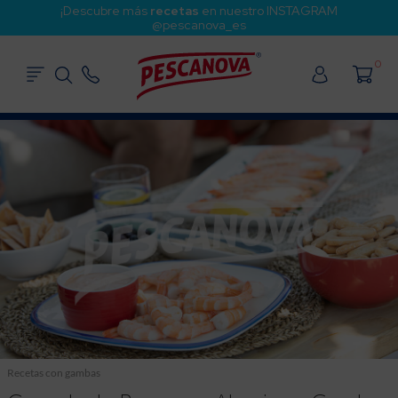
¡Descubre más
recetas
en nuestro INSTAGRAM
@pescanova_es
0
Recetas con gambas