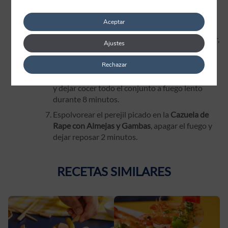
echar los ajos y la cebolla. Dejar freír dando
vueltas para que se haga uniformemente.
Aceptar
Cuando esté con un tono dorado echar las
almejas, las gambas peladas y el laurel. Remover,
Ajustes
añadir el vino y acomodar el rape.
Rechazar
Mover la cazuela en forma de vaivén y agregar
los
guisantes
sin descongelar. Seguir moviendo
y dejar cocer todo el conjunto a fuego lento
durante 8 minutos.
Espolvorear el perejil picado en la
Cazuela de
Rape con Almejas y Gambas
, apagar el fuego y
dejar reposar 2 minutos.
RECETAS SIMILARES