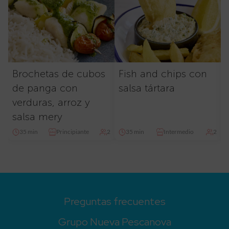
Brochetas de cubos
Fish and chips con
de panga con
salsa tártara
verduras, arroz y
salsa mery
35 min
Principiante
2
35 min
Intermedio
2
Preguntas frecuentes
Grupo Nueva Pescanova