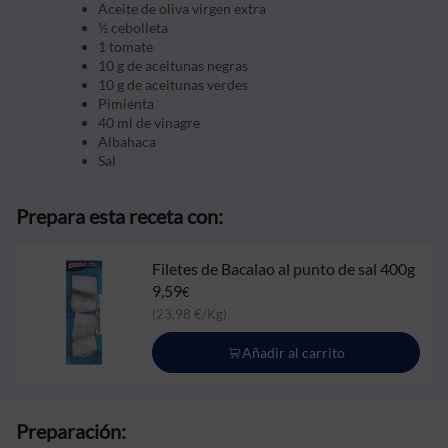
Aceite de oliva virgen extra
½ cebolleta
1 tomate
10 g de aceitunas negras
10 g de aceitunas verdes
Pimienta
40 ml de vinagre
Albahaca
Sal
Prepara esta receta con:
Filetes de Bacalao al punto de sal 400g
9,59
€
(23,98 €/Kg)
Añadir al carrito
Preparación: