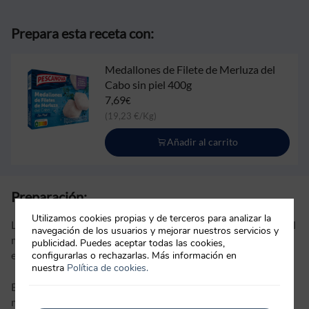
Prepara esta receta con:
Medallones de Filete de Merluza del
Cabo sin piel 400g
7,69
€
(19,23 €/Kg)
Añadir al carrito
Preparación:
Utilizamos cookies propias y de terceros para analizar la
Los medallones de filete de merluza se pueden preparar en el
navegación de los usuarios y mejorar nuestros servicios y
microondas en la propia bolsita, de forma rápida y limpia. En
publicidad. Puedes aceptar todas las cookies,
este caso se han utilizado
medallones de filete de merluza
.
configurarlas o rechazarlas. Más información en
nuestra
Política de cookies.
En cada envase figuran los tiempos de preparación. Los
medallones (tras pinchar varias veces cada bolsa individual)