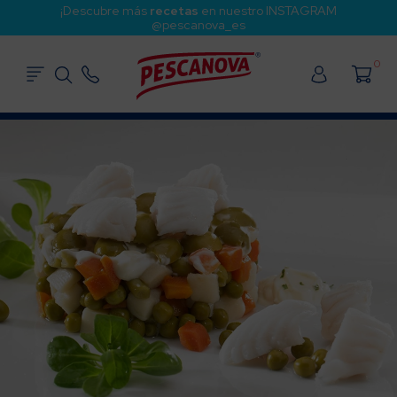
¡Descubre más
recetas
en nuestro INSTAGRAM
@pescanova_es
0