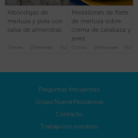
Albóndigas de
Medallones de filete
merluza y pota con
de merluza sobre
salsa de almendras
crema de calabaza y
jerez
30 min
Intermedio
2
15 min
Principiante
2
Preguntas frecuentes
Grupo Nueva Pescanova
Contacto
Trabaja con nosotros