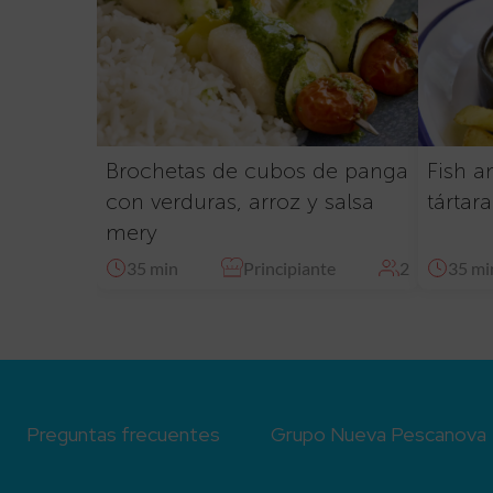
Brochetas de cubos de panga
Fish a
con verduras, arroz y salsa
tártara
mery
35 min
Principiante
2
35 mi
Preguntas frecuentes
Grupo Nueva Pescanova