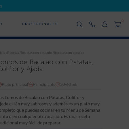
s
0
D
PROFESIONALES
icio
/
Recetas
/
Recetas con pescado
/
Recetas con bacalao
Lomos de Bacalao con Patatas,
oliflor y Ajada
Plato principal
Principiante
30-60 min
os Lomos de Bacalao con Patatas, Coliflor y
jada están muy sabrosos y además es un plato muy
ompleto que puedes cocinar en tu Menú de Semana
anta o en cualquier otra ocasión. Es una receta
radicional muy fácil de preparar.