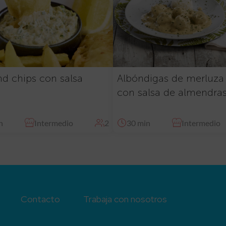
nd chips con salsa
Albóndigas de merluza
con salsa de almendra
n
Intermedio
2
30 min
Intermedio
Contacto
Trabaja con nosotros