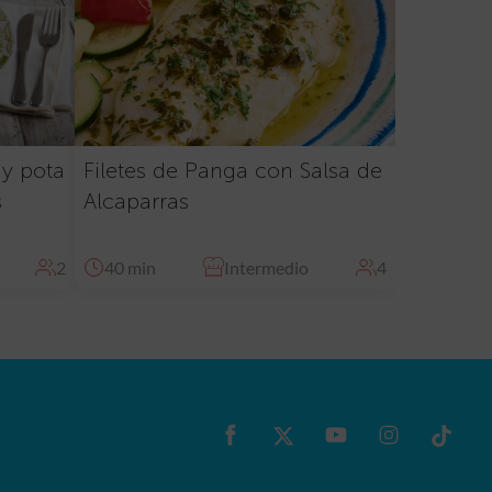
 y pota
Filetes de Panga con Salsa de
s
Alcaparras
2
40 min
Intermedio
4