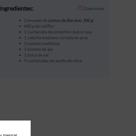
Ingredientes:
3 personas
2 envases de
Lomos de Bacalao 300 g
600 g de coliflor
1 cucharada de pimentón dulce rasa
1 cebolla mediana cortada en aros
3 patatas medianas
3 dientes de ajo
1 pizca de sal
9 cucharadas de aceite de oliva
 y mejorar