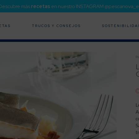
¡Descubre más
recetas
en nuestro INSTAGRAM @pescanova_e
ETAS
TRUCOS Y CONSEJOS
SOSTENIBILIDA
In
C
L
A
c
S
t