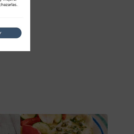
chazarlas.
r