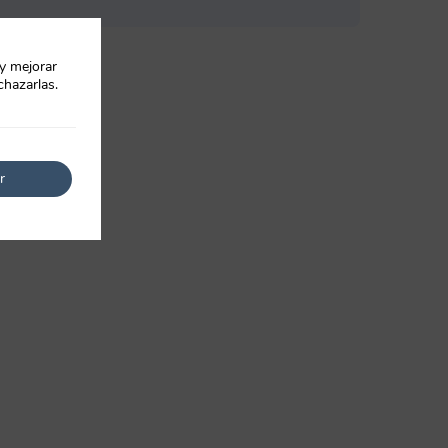
 y mejorar
chazarlas.
r