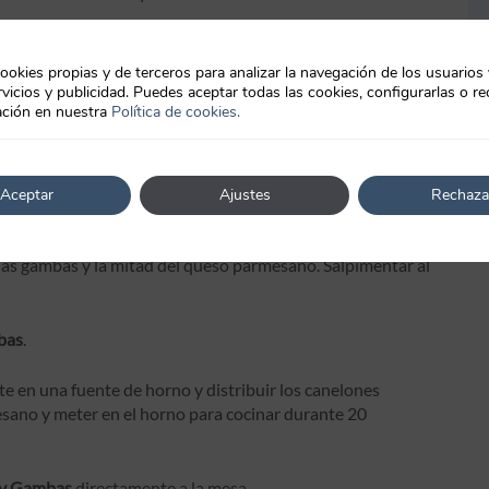
ase. Dejar enfriar y reservar.
ookies propias y de terceros para analizar la navegación de los usuarios
vicios y publicidad. Puedes aceptar todas las cookies, configurarlas o re
rtar en cuartos. Pelar el ajo y picar fino.
ción en nuestra
Política de cookies.
adir el ajo picado y el tomate. Sofreír durante unos minutos.
 Dejar cocinar a fuego suave hasta que la salsa se espese.
Aceptar
Ajustes
Rechaza
 bien y añadir las espinacas y las yemas de huevo. Mezclar
las gambas y la mitad del queso parmesano. Salpimentar al
bas
.
te en una fuente de horno y distribuir los canelones
esano y meter en el horno para cocinar durante 20
 y Gambas
directamente a la mesa.