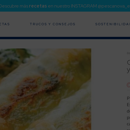
¡Descubre más
recetas
en nuestro INSTAGRAM @pescanova_e
ETAS
TRUCOS Y CONSEJOS
SOSTENIBILIDA
In
P
E
d
p
c
s