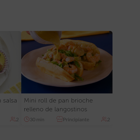
n salsa
Mini roll de pan brioche
relleno de langostinos
2
30 min
Principiante
2