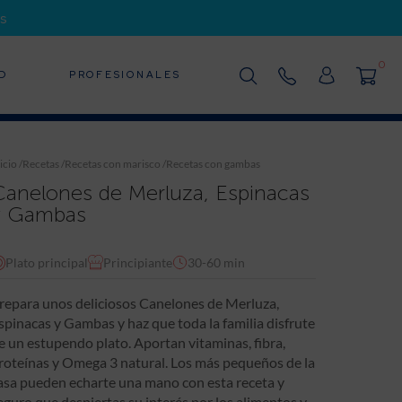
s
0
D
PROFESIONALES
icio
/
Recetas
/
Recetas con marisco
/
Recetas con gambas
Canelones de Merluza, Espinacas
y Gambas
Plato principal
Principiante
30-60 min
repara unos deliciosos Canelones de Merluza,
spinacas y Gambas y haz que toda la familia disfrute
e un estupendo plato. Aportan vitaminas, fibra,
roteínas y Omega 3 natural. Los más pequeños de la
asa pueden echarte una mano con esta receta y
eguro que despiertas su interés por los alimentos y