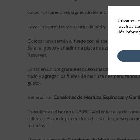
Cocer los canelones siguiendo las indicaciones del env
Utilizamos c
nuestros ser
Lavar los tomates y quitarles la piel y las semillas y co
Más informa
Colocar una sartén al fuego con el aceite de oliva, añ
Salar al gusto y añadir una pizca de azúcar y orégano.
Reservar.
Echar en un bol grande el queso mascarpone, remover
todo y agregar los filetes de merluza desmenuzados, 
gusto.
Rellenar los
Canelones de Merluza, Espinacas y Gam
Precalentar el horno a 180ºC. Verter la salsa de toma
rellenos. Esparcir por encima el resto de queso parm
minutos.
Llevar la fuente de
Canelones de Merluza, Espinacas