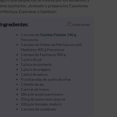
ómo cocinarlos. ¡Anímate y prepara los Canelones
e Merluza, Espinacas y Gambas!
Ingredientes:
4 personas
1 envase de
Gambas Peladas 240 g
Pescanova
1 envase de Filetes de Merluza sin piel
Medianos 400 g Pescanova
1 envase de Espinacas 400 g
1 pizca de sal
1 pizca de pimienta
1 pizca de orégano
1 pizca de azúcar
4 cucharadas de aceite de oliva
1 diente de ajo
2 yemas de huevo
180 g de queso parmesano
250 g de queso marcarpone
500 g de tomates maduro
1 envase de canelones