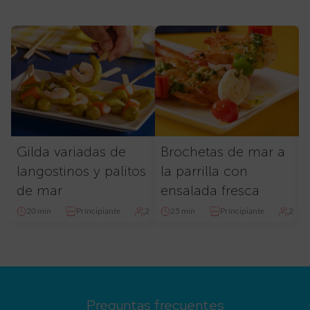
Gilda variadas de
Brochetas de mar a
langostinos y palitos
la parrilla con
de mar
ensalada fresca
20 min
Principiante
2
25 min
Principiante
2
Preguntas frecuentes