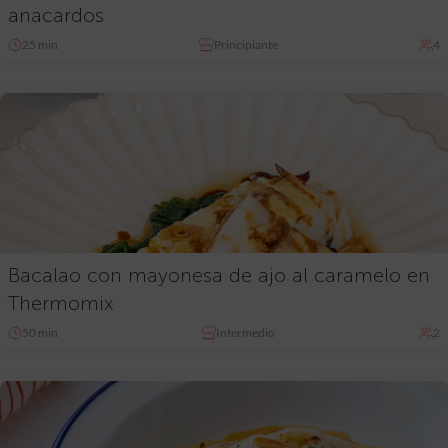
anacardos
25 min
Principiante
4
Bacalao con mayonesa de ajo al caramelo en
Thermomix
50 min
Intermedio
2