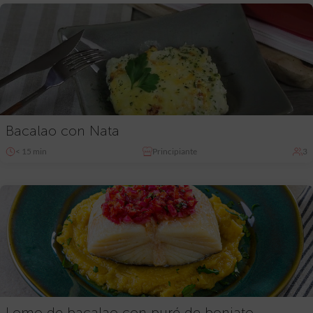
Bacalao con Nata
< 15 min
Principiante
3
Lomo de bacalao con puré de boniato