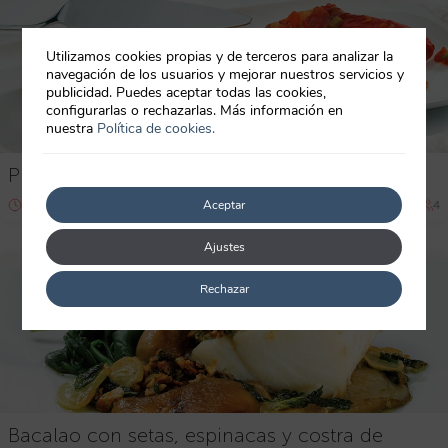
Utilizamos cookies propias y de terceros para analizar la
navegación de los usuarios y mejorar nuestros servicios y
publicidad. Puedes aceptar todas las cookies,
configurarlas o rechazarlas. Más información en
nuestra
Política de cookies.
Pimientos rellenos de bacalao
40 min
Aceptar
Principiante
4
Ajustes
Rechazar
Bacalao con setas, espinacas y costra de