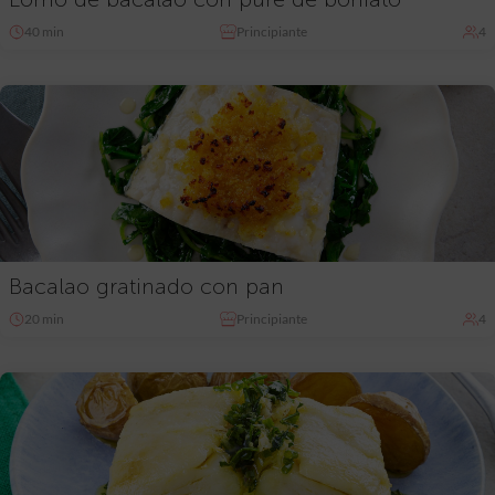
40 min
Principiante
4
Bacalao gratinado con pan
20 min
Principiante
4