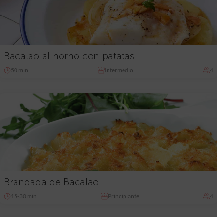
Bacalao al horno con patatas
50 min
Intermedio
4
Brandada de Bacalao
15-30 min
Principiante
4