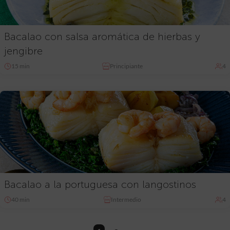
Bacalao con salsa aromática de hierbas y
jengibre
15 min
Principiante
4
Bacalao a la portuguesa con langostinos
40 min
Intermedio
4