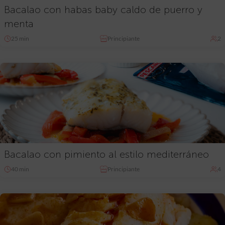
Bacalao con habas baby caldo de puerro y
menta
25 min
Principiante
2
Bacalao con pimiento al estilo mediterráneo
40 min
Principiante
4