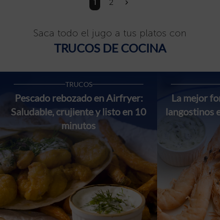
1
2
»
Saca todo el jugo a tus platos con
TRUCOS DE COCINA
TRUCOS
Pescado rebozado en Airfryer:
La mejor f
Saludable, crujiente y listo en 10
langostinos 
minutos