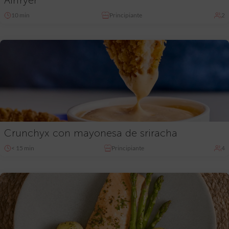
Airfryer
10 min
Principiante
2
Crunchyx con mayonesa de sriracha
< 15 min
Principiante
4