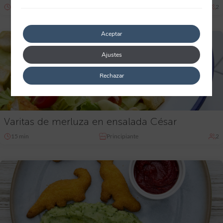
15 min
Principiante
2
Aceptar
Ajustes
Rechazar
Varitas de merluza en ensalada César
15 min
Principiante
2