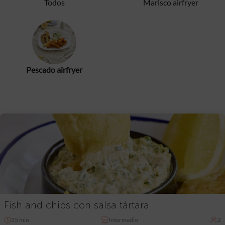
Todos
Marisco airfryer
Pescado airfryer
Fish and chips con salsa tártara
35 min
Intermedio
2