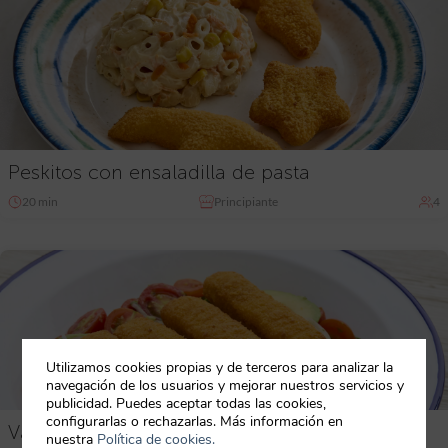
Peskitos con ensaladilla de pasta
20 min
Principiante
4
Utilizamos cookies propias y de terceros para analizar la
navegación de los usuarios y mejorar nuestros servicios y
publicidad. Puedes aceptar todas las cookies,
configurarlas o rechazarlas. Más información en
Varitas con ensalada de aguacate y tomate
nuestra
Política de cookies.