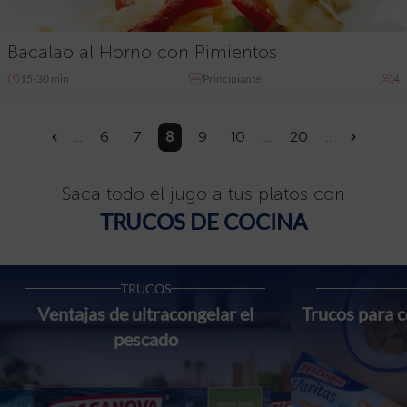
Bacalao al Horno con Pimientos
15-30 min
Principiante
4
...
6
7
8
9
10
...
20
...
«
»
Saca todo el jugo a tus platos con
TRUCOS DE COCINA
TRUCOS
Ventajas de ultracongelar el
Trucos para c
pescado