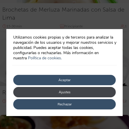
Brochetas de Merluza Marinadas con Salsa de
Lima
15-30 min
Principiante
1
Utilizamos cookies propias y de terceros para analizar la
navegación de los usuarios y mejorar nuestros servicios y
publicidad. Puedes aceptar todas las cookies,
configurarlas o rechazarlas. Más información en
nuestra
Política de cookies.
Aceptar
Rodaballo a la Plancha con Salsa Aromática
Ajustes
15-30 min
Principiante
2
Rechazar