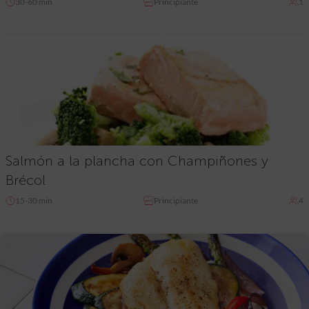
30-60 min
Principiante
1
Salmón a la plancha con Champiñones y
Brécol
15-30 min
Principiante
4