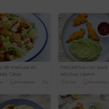
as de merluza en
Pescadinos con puré 
ada César
kétchup casero
in
Principiante
2
20 min
Principiante