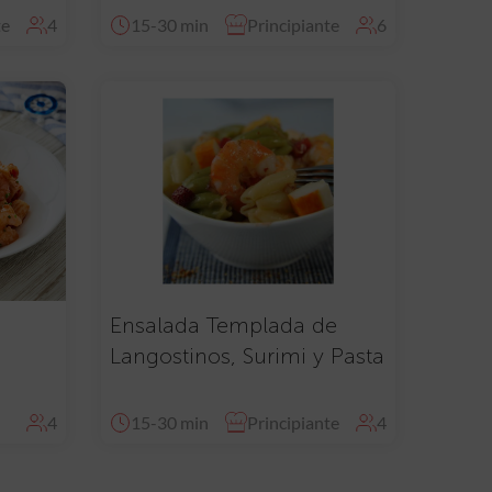
te
4
15-30 min
Principiante
6
Ensalada Templada de
Langostinos, Surimi y Pasta
4
15-30 min
Principiante
4