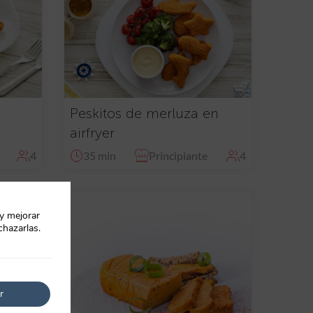
Peskitos de merluza en
airfryer
4
35 min
Principiante
4
 y mejorar
chazarlas.
r