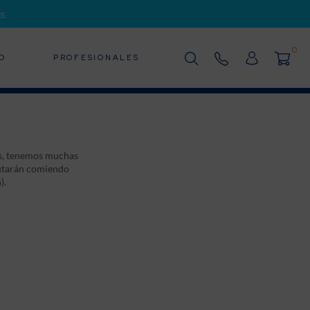
s
0
D
PROFESIONALES
pes, tenemos muchas
rutarán comiendo
).