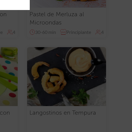
con
Pastel de Merluza al
Microondas
te
4
30-60 min
Principiante
4
 con
Langostinos en Tempura