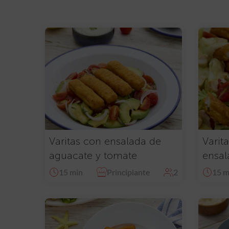
Varitas con ensalada de
Varit
aguacate y tomate
ensal
15 min
Principiante
2
15 m