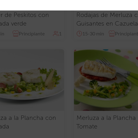
r de Peskitos con
Rodajas de Merluza 
ada verde
Guisantes en Cazuela
in
Principiante
1
15-30 min
Principian
za a la Plancha con
Merluza a la Plancha
ada
Tomate