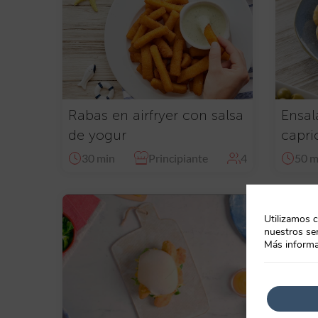
Rabas en airfryer con salsa
Ensal
de yogur
capri
30 min
Principiante
4
50 m
Utilizamos c
nuestros ser
Más informa