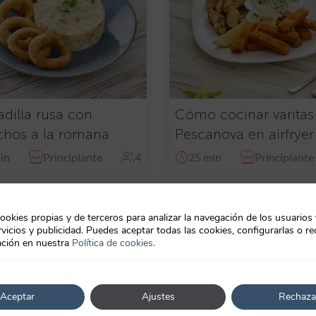
adilla rusa con
Cómo cocinar varitas
chos a la romana
Pescanova en airfryer
in
Principiante
4
25 min
Principiante
ookies propias y de terceros para analizar la navegación de los usuarios
vicios y publicidad. Puedes aceptar todas las cookies, configurarlas o re
ción en nuestra
Política de cookies.
Aceptar
Ajustes
Rechaza