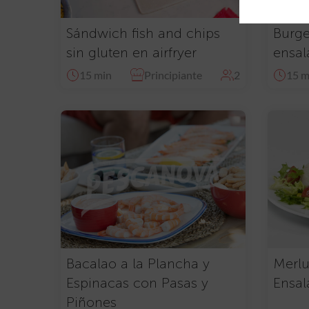
Sándwich fish and chips
Burge
sin gluten en airfryer
ensal
15 min
Principiante
2
15 m
Bacalao a la Plancha y
Merlu
Espinacas con Pasas y
Ensal
Piñones