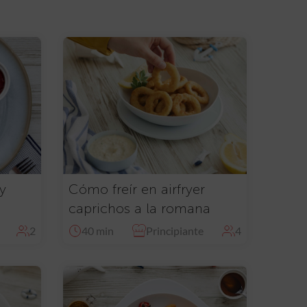
y
Cómo freír en airfryer
caprichos a la romana
2
40 min
Principiante
4