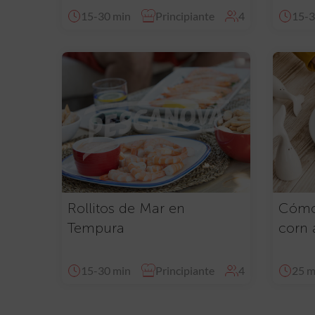
15-30 min
Principiante
4
15-3
Rollitos de Mar en
Cómo 
Tempura
corn 
15-30 min
Principiante
4
25 m