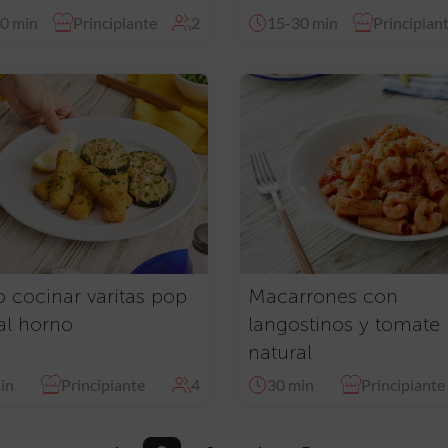
0 min
Principiante
2
15-30 min
Principian
cocinar varitas pop
Macarrones con
al horno
langostinos y tomate
natural
in
Principiante
4
30 min
Principiante