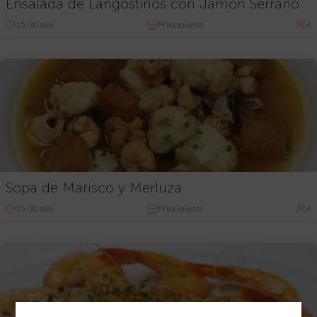
Ensalada de Langostinos con Jamón Serrano
15-30 min
Principiante
4
Sopa de Marisco y Merluza
15-30 min
Principiante
4