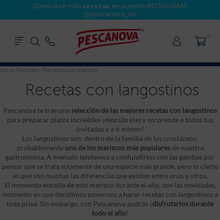
¡Descubre más
recetas
en nuestro INSTAGRAM
@pescanova_es
0
Inicio
/
Recetas
/
Recetas con marisco
Recetas con langostinos
Pescanova te trae una
selección de las mejores recetas con langostinos
para preparar platos increíbles ¡descúbrelas y sorprende a todos tus
invitados y a ti mismo!
Los langostinos son, dentro de la familia de los crustáceos,
probablemente
uno de los mariscos más populares
de nuestra
gastronomía. A menudo tendemos a confundirlos con las gambas por
pensar que se trata solamente de una especie más grande, pero lo cierto
es que son muchas las diferencias que existen entre unas y otros.
El momento estrella de este marisco durante el año, son las navidades,
momento en que decidimos ponernos a hacer recetas con langostinos a
toda prisa. Sin embargo, con Pescanova podrás ¡
disfrutarlos durante
todo el año
!