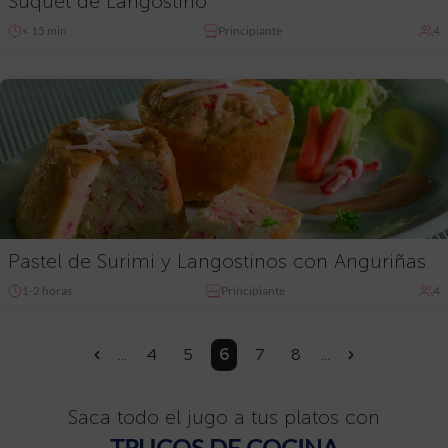
Suquet de Langostino
< 15 min
Principiante
4
Pastel de Surimi y Langostinos con Anguriñas
1-2 horas
Principiante
4
...
4
5
6
7
8
...
«
»
Saca todo el jugo a tus platos con
TRUCOS DE COCINA