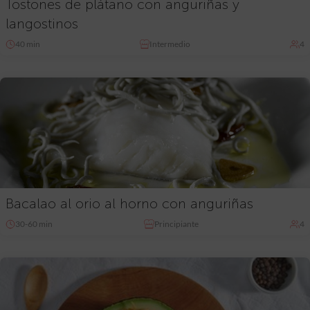
Tostones de plátano con anguriñas y
langostinos
40 min
Intermedio
4
Bacalao al orio al horno con anguriñas
30-60 min
Principiante
4