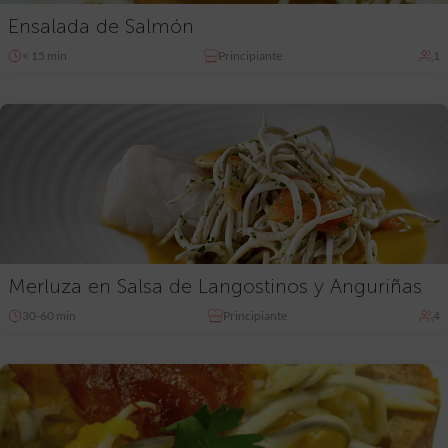
Ensalada de Salmón
< 15 min
Principiante
1
Merluza en Salsa de Langostinos y Anguriñas
30-60 min
Principiante
4