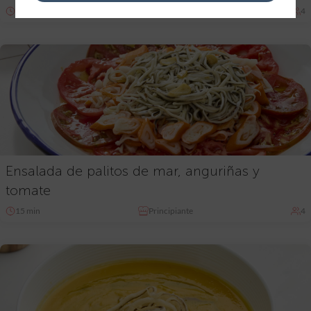
30 min
Principiante
4
Ensalada de palitos de mar, anguriñas y
tomate
15 min
Principiante
4