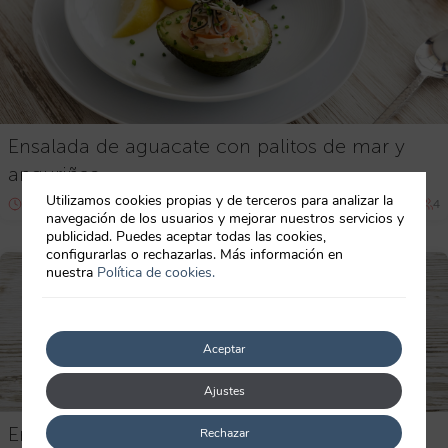
Ensalada de aguacate con palitos de mar y
anguriñas
Utilizamos cookies propias y de terceros para analizar la
15-30 min
Intermedio
4
navegación de los usuarios y mejorar nuestros servicios y
publicidad. Puedes aceptar todas las cookies,
configurarlas o rechazarlas. Más información en
nuestra
Política de cookies.
Aceptar
Ajustes
Ensalada templada de patata y anguriñas
Rechazar