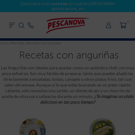
¡Descubre más
recetas
en nuestro INSTAGRAM
@pescanova_es
0
Inicio
/
Recetas
/
Recetas con pescado
Recetas con anguriñas
Las Anguriñas son ideales para quedar como un auténtico chef, con muy
poco esfuerzo. Son muy fáciles de preparar, tanto que puedes añadirlas
directamente a ensaladas, tostas, canapés u otros platos fríos, tal cual
salen del
envase. Aunque si lo que estás buscando es un plato rápido
caliente, sólo necesitas una sartén, un diente de ajo y un chorrito de
aceite de oliva para
saltearlas durante un minuto.
¿Te imaginas un plato
delicioso en tan poco tiempo?