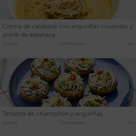
Crema de calabaza con anguriñas crujientes y
aceite de albahaca
40 min
Principiante
4
Tartaleta de champiñón y anguriñas
20 min
Principiante
4