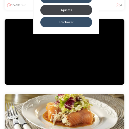
15-30 min
Principiante
4
Ajustes
Rechazar
Salpicón de Marisco
1-2 horas
Principiante
4