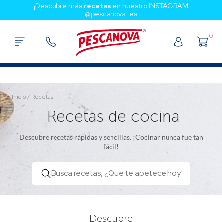
¡Descubre más
recetas
en nuestro INSTAGRAM
@pescanova_es
0
Inicio
/
Recetas
Recetas de cocina
Descubre recetas rápidas y sencillas. ¡Cocinar nunca fue tan
fácil!
Descubre