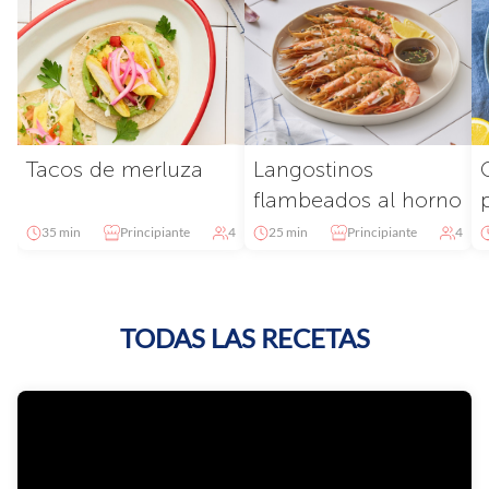
Tacos de merluza
Langostinos
flambeados al horno
35 min
Principiante
4
25 min
Principiante
4
TODAS LAS RECETAS