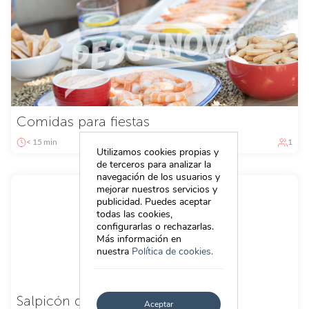
Comidas para fiestas
< 15 min
Fácil
1
Utilizamos cookies propias y
de terceros para analizar la
navegación de los usuarios y
mejorar nuestros servicios y
publicidad. Puedes aceptar
todas las cookies,
configurarlas o rechazarlas.
Más información en
nuestra
Política de cookies.
Salpicón de Marisco con Pulpo
Aceptar