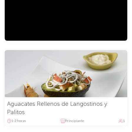
Arroz con Bacalao
30-60 min
Principiante
1
Aguacates Rellenos de Langostinos y
Palitos
1-2 horas
Principiante
1